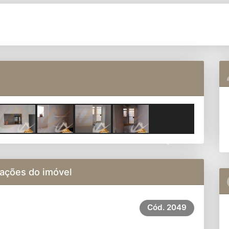
Next
ações do imóvel
Cód.
2049