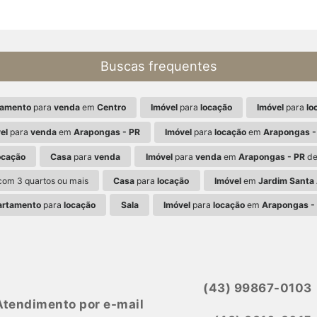
Buscas frequentes
tamento
para
venda
em
Centro
Imóvel
para
locação
Imóvel
para
lo
el
para
venda
em
Arapongas - PR
Imóvel
para
locação
em
Arapongas -
ocação
Casa
para
venda
Imóvel
para
venda
em
Arapongas - PR
de
om 3 quartos ou mais
Casa
para
locação
Imóvel
em
Jardim Santa 
artamento
para
locação
Sala
Imóvel
para
locação
em
Arapongas -
(43) 99867-0103
Atendimento por e-mail