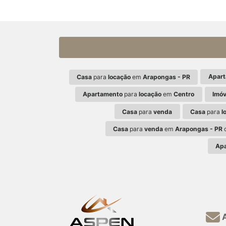
Apar
Casa
para
locação
em
Arapongas - PR
Apartamento
para
locação
em
Centro
Imóv
Casa
para
venda
Casa
para
l
Casa
para
venda
em
Arapongas - PR
c
Ap