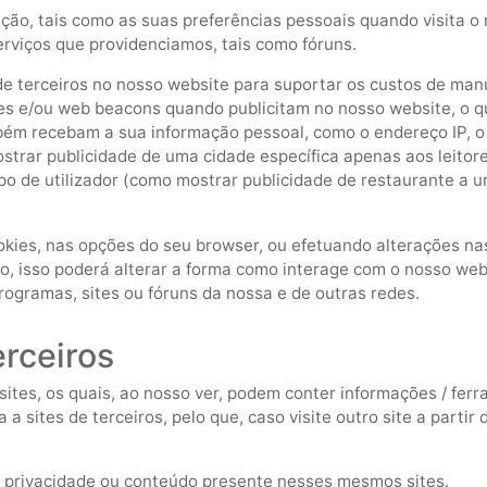
ão, tais como as suas preferências pessoais quando visita o n
erviços que providenciamos, tais como fóruns.
e terceiros no nosso website para suportar os custos de manu
ies e/ou web beacons quando publicitam no nosso website, o q
m recebam a sua informação pessoal, como o endereço IP, o s
ostrar publicidade de uma cidade específica apenas aos leito
o de utilizador (como mostrar publicidade de restaurante a um 
okies, nas opções do seu browser, ou efetuando alterações na
o, isso poderá alterar a forma como interage com o nosso web
programas, sites ou fóruns da nossa e de outras redes.
erceiros
sites, os quais, ao nosso ver, podem conter informações / ferr
 a sites de terceiros, pelo que, caso visite outro site a partir 
e privacidade ou conteúdo presente nesses mesmos sites.