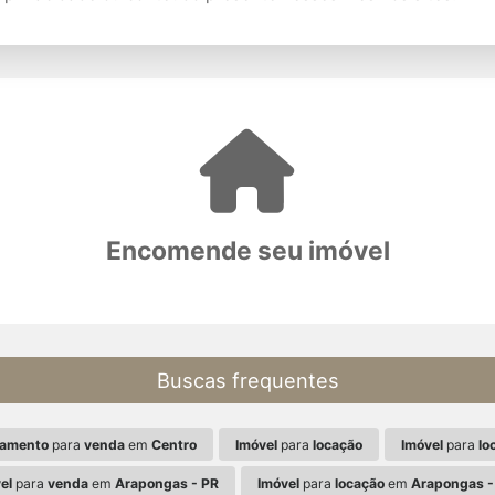
Encomende seu imóvel
Buscas frequentes
tamento
para
venda
em
Centro
Imóvel
para
locação
Imóvel
para
lo
el
para
venda
em
Arapongas - PR
Imóvel
para
locação
em
Arapongas -