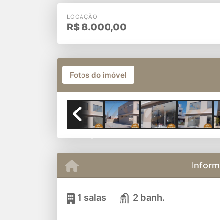
LOCAÇÃO
R$
8.000,00
Fotos do imóvel
Previous
Inform
1 salas
2 banh.