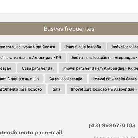
Buscas frequentes
tamento
para
venda
em
Centro
Imóvel
para
locação
Imóvel
para
lo
el
para
venda
em
Arapongas - PR
Imóvel
para
locação
em
Arapongas -
ocação
Casa
para
venda
Imóvel
para
venda
em
Arapongas - PR
de
om 3 quartos ou mais
Casa
para
locação
Imóvel
em
Jardim Santa 
artamento
para
locação
Sala
Imóvel
para
locação
em
Arapongas -
(43) 99867-0103
Atendimento por e-mail