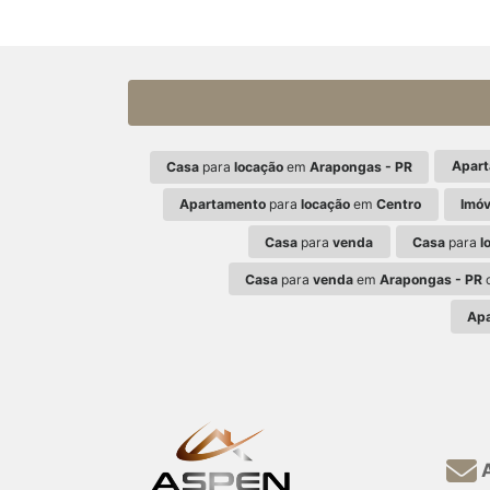
Apar
Casa
para
locação
em
Arapongas - PR
Apartamento
para
locação
em
Centro
Imóv
Casa
para
venda
Casa
para
l
Casa
para
venda
em
Arapongas - PR
c
Ap