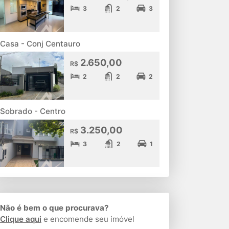
3
2
3
Casa - Conj Centauro
2.650,00
R$
2
2
2
Sobrado - Centro
3.250,00
R$
3
2
1
Não é bem o que procurava?
Clique aqui
e encomende seu imóvel