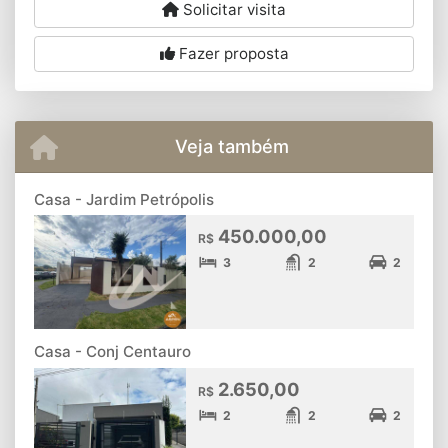
Solicitar visita
Fazer proposta
Veja também
Casa - Jardim Petrópolis
450.000,00
R$
3
2
2
Casa - Conj Centauro
2.650,00
R$
2
2
2