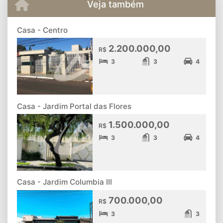
Veja também
Casa - Centro
2.200.000,00
R$
3
3
4
Casa - Jardim Portal das Flores
1.500.000,00
R$
3
3
4
Casa - Jardim Columbia III
700.000,00
R$
3
3