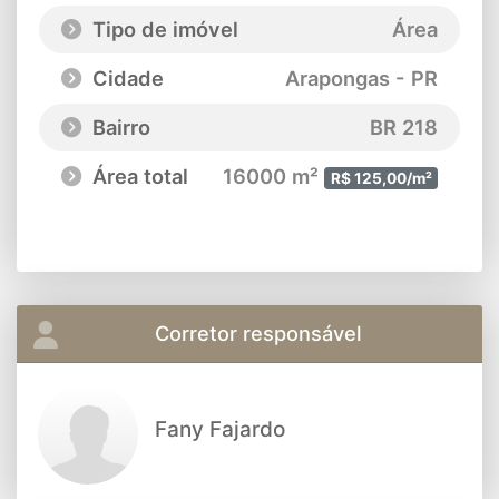
Tipo de imóvel
Área
Cidade
Arapongas - PR
Bairro
BR 218
Área total
16000 m²
R$ 125,00/m²
Corretor responsável
Fany Fajardo