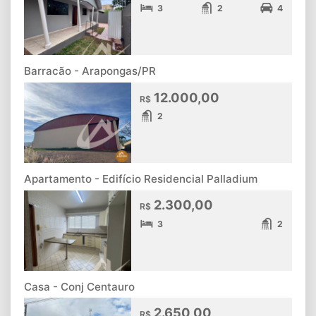
3
2
4
Barracão - Arapongas/PR
12.000,00
R$
2
Apartamento - Edifício Residencial Palladium
2.300,00
R$
3
2
Casa - Conj Centauro
2.650,00
R$