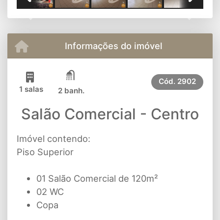
Previous
Next
Informações do imóvel
Cód.
2902
1 salas
2 banh.
Salão Comercial - Centro
Imóvel contendo:
Piso Superior
01 Salão Comercial de 120m²
02 WC
Copa