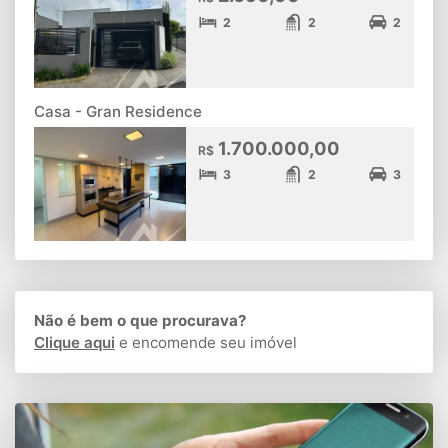
2
2
2
Casa - Gran Residence
1.700.000,00
R$
3
2
3
Não é bem o que procurava?
Clique aqui
e encomende seu imóvel