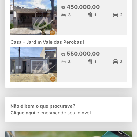
450.000,00
R$
3
1
2
Casa - Jardim Vale das Perobas I
550.000,00
R$
3
1
2
Não é bem o que procurava?
Clique aqui
e encomende seu imóvel