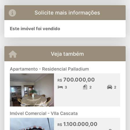
Solicite mais informações
Este imóvel foi vendido
Veja também
Apartamento - Residencial Palladium
700.000,00
R$
3
2
2
Imóvel Comercial - VIla Cascata
1.100.000,00
R$