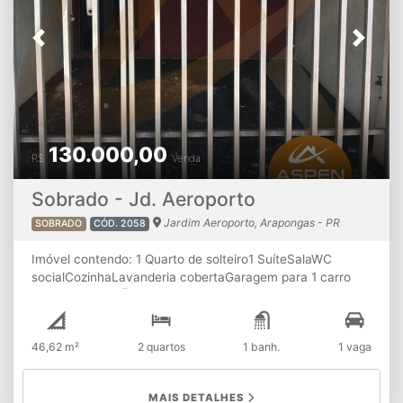
Previous
Next
130.000,00
R$
Venda
Sobrado - Jd. Aeroporto
Jardim Aeroporto, Arapongas - PR
SOBRADO
CÓD. 2058
Imóvel contendo: 1 Quarto de solteiro1 SuíteSalaWC
socialCozinhaLavanderia cobertaGaragem para 1 carro
coberta ATENÇÃO:
A disponibilidade e os valores dos
imóveis estão sujeitos à alterações sem aviso prévio.
46,62 m²
2 quartos
1 banh.
1 vaga
MAIS DETALHES