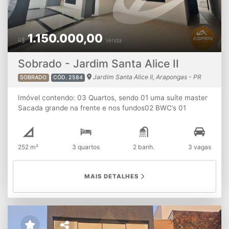
1.150.000,00
R$
Venda
Sobrado - Jardim Santa Alice II
Jardim Santa Alice II, Arapongas - PR
SOBRADO
CÓD. 2584
Imóvel contendo: 03 Quartos, sendo 01 uma suíte master
Sacada grande na frente e nos fundos02 BWC’s 01
Lavabo01 Sala com pé direito duploSala integrada a
cozinha e sala de jantar01 Escritório (com possibilidade de
virar o 04º quartoÁrea gourmet03 Vagas de
252 m²
3 quartos
2 banh.
3 vagas
garagemSistema de água com aquecimento solarPonto de
ar condicionado em 03 cômodos (sala, escritório e
suíte)Espaço no fundo para possível piscina, ofuro ou
MAIS DETALHES
hidromassagem ⚠ ATENÇÃO: A disponibilidade e os
valores dos imóveis estão sujeitos à alterações sem aviso
prévio.