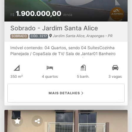
1.900.000,00
R$
Venda
Sobrado - Jardim Santa Alice
Jardim Santa Alice, Arapongas - PR
SOBRADO
CÓD. 3217
Imóvel contendo: 04 Quartos, sendo 04 SuítesCozinha
Planejada / CopaSala de TV/ Sala de Jantar01 Banheiro
socialDespensaLavanderia01 LavaboÁrea gourmet com
churrasqueiraPiscina 03 Vagas de garagem
350 m²
4 quartos
5 banh.
3 vagas
MAIS DETALHES