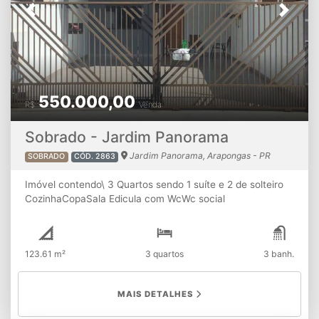
Previous
Next
550.000,00
R$
Venda
Sobrado - Jardim Panorama
Jardim Panorama, Arapongas - PR
SOBRADO
CÓD. 2863
Imóvel contendo\ 3 Quartos sendo 1 suíte e 2 de solteiro
CozinhaCopaSala Edicula com WcWc social
EscritórioLavanderiaDespensa
123.61 m²
3 quartos
3 banh.
MAIS DETALHES