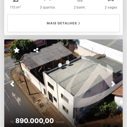
115 m²
3 quartos
2 banh.
2 vagas
MAIS DETALHES
Previous
Next
890.000,00
R$
Venda