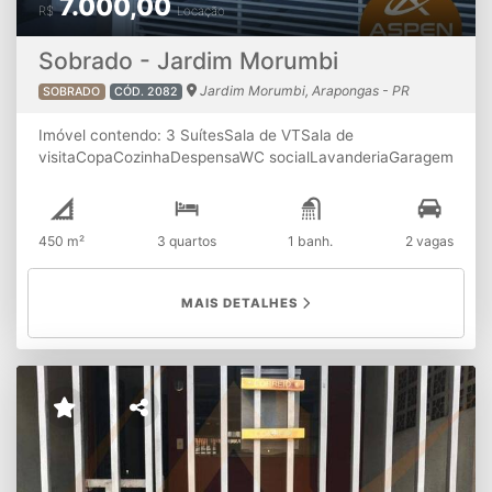
7.000,00
R$
Locação
Sobrado - Jardim Morumbi
Jardim Morumbi, Arapongas - PR
SOBRADO
CÓD. 2082
Imóvel contendo: 3 SuítesSala de VTSala de
visitaCopaCozinhaDespensaWC socialLavanderiaGaragem
coberta para 2 carros paralelos Salão de festas com ar
condicionado e churrasqueiraMóveis planejados nas
suítes e ar condicionadoHome na sala de TVCozinha
450 m²
3 quartos
1 banh.
2 vagas
planejada Piscina ATENÇÃO:
A disponibilidade e os valores
dos imóveis estão sujeitos à alterações sem aviso prévio.
MAIS DETALHES