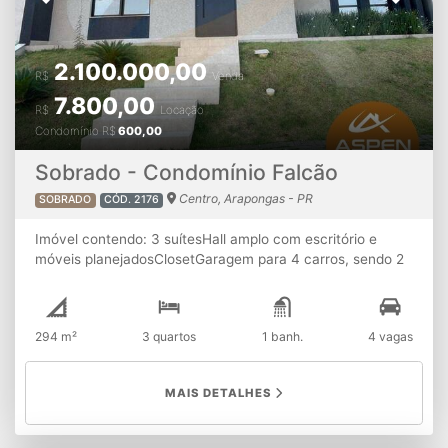
Previous
Next
2.100.000,00
R$
Venda
7.800,00
R$
Locação
Condomínio
R$
600,00
Sobrado - Condomínio Falcão
Centro, Arapongas - PR
SOBRADO
CÓD. 2176
Imóvel contendo: 3 suítesHall amplo com escritório e
móveis planejadosClosetGaragem para 4 carros, sendo 2
com cobertura e 2 sem coberturaSala com 2
ambientesCozinha com armários planejadosEspaço
gourmet com churrasqueiraWC
294 m²
3 quartos
1 banh.
4 vagas
socialLavaboDespensaLavanderiaPiscina ATENÇÃO:
A
disponibilidade e os valores dos imóveis estão sujeitos à
alterações sem aviso prévio.
MAIS DETALHES