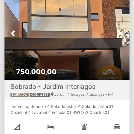
Previous
Next
750.000,00
R$
Venda
Sobrado - Jardim Interlagos
Jardim Interlagos, Arapongas - PR
SOBRADO
CÓD. 2365
Imóvel contendo: 01 Sala de estar01 Sala de jantar01
Cozinha01 Lavabo01 Edicúla 01 BWC 02 Quartos01
Suíte01 Área gourmet, com BWCLavanderiaPiscina02
Vagas de garagem