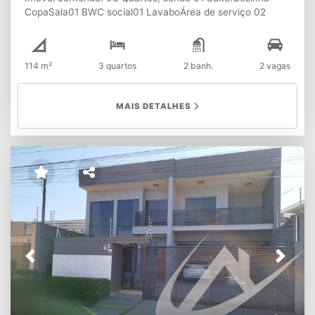
CopaSala01 BWC social01 LavaboÁrea de serviço 02
Vagas de garagem, sendo 01 Coberta
114 m²
3 quartos
2 banh.
2 vagas
MAIS DETALHES
Previous
Next