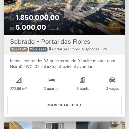
1.850.000,00
R$
Venda
5.000,00
R$
Locação
Sobrado - Portal das Flores
Portal das Flores, Arapongas - PR
SOBRADO
CÓD. 2997
Imóvel contendo: 03 quartos sendo 01 suite master com
Hidro02 WCs02 salasCopaCozinhaLavanderia
FechadaSótãoDispensa nos fundosÁrea GourmetGaragem
coberta para 02 Carros ⚠ ATENÇÃO: A disponibilidade e
os valores dos imóveis estão sujeitos à alterações sem
272,59 m²
3 quartos
3 banh.
3 vagas
aviso prévio.
MAIS DETALHES