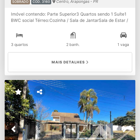
Centro, Arapongas - PR
SOBRADO
CÓD. 3160
Imóvel contendo: Parte Superior3 Quartos sendo 1 Suíte1
BWC social Térreo:Cozinha / Sala de JantarSala de Estar /
Sala de TV1 Lavabo1 LavanderiaStendalDispensa com
armáriosGaragem cobertaATENÇÃO: A disponibilidade e
os valores dos imóveis estão sujeitos à alterações sem
3 quartos
2 banh.
1 vaga
aviso prévio.
MAIS DETALHES
Previous
Next