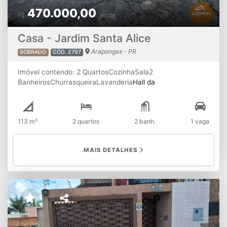
470.000,00
R$
Venda
Casa - Jardim Santa Alice
Arapongas - PR
SOBRADO
CÓD. 2797
Imóvel contendo: 2 QuartosCozinhaSala2
BanheirosChurrasqueiraLavanderia
Hall da
escada
Sacada
Corredor1 Vaga de garagem
113 m²
2 quartos
2 banh.
1 vaga
MAIS DETALHES