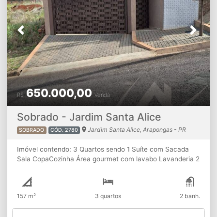
Previous
Next
650.000,00
R$
Venda
Sobrado - Jardim Santa Alice
Jardim Santa Alice, Arapongas - PR
SOBRADO
CÓD. 2780
Imóvel contendo: 3 Quartos sendo 1 Suíte com Sacada
Sala CopaCozinha Área gourmet com lavabo Lavanderia 2
Vagas de garagem
157 m²
3 quartos
2 banh.