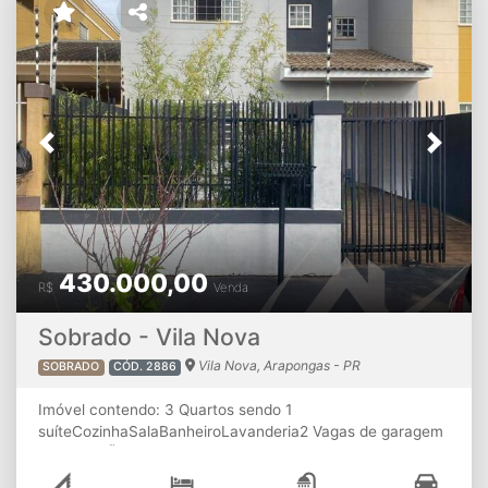
Previous
Next
430.000,00
R$
Venda
Sobrado - Vila Nova
Vila Nova, Arapongas - PR
SOBRADO
CÓD. 2886
Imóvel contendo: 3 Quartos sendo 1
suíteCozinhaSalaBanheiroLavanderia2 Vagas de garagem
⚠ ATENÇÃO: A disponibilidade e os valores dos imóveis
estão sujeitos à alterações sem aviso prévio.