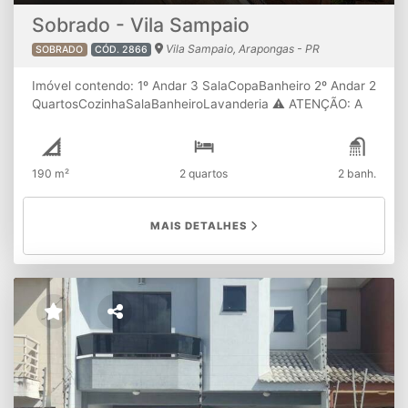
Sobrado - Vila Sampaio
Vila Sampaio, Arapongas - PR
SOBRADO
CÓD. 2866
Imóvel contendo: 1º Andar 3 SalaCopaBanheiro 2º Andar 2
QuartosCozinhaSalaBanheiroLavanderia ⚠ ATENÇÃO: A
disponibilidade e os valores dos imóveis estão sujeitos à
alterações sem aviso prévio.
190 m²
2 quartos
2 banh.
MAIS DETALHES