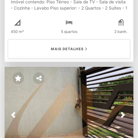
Imóvel contendo: Piso Térreo - Sala de TV - Sala de visita
- Cozinha - Lavabo Piso superior: - 2 Quartos - 2 Suítes - 1
BWC Edícula: - 1 Quarto - Lavanderia - Churrasqueira -
Banheiro ATENÇÃO: A disponibilidade e os valores dos
imóveis estão sujeitos à alteração sem aviso prévio.
450 m²
5 quartos
2 banh.
MAIS DETALHES
Previous
Next