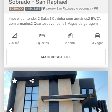
Sobrado - San Raphael
Jardim San Raphael, Arapongas - PR
SOBRADO
CÓD. 2259
Imóvel contendo: 2 Salas1 Cozinha com armários2 BWC’s
com armários2 QuartosLavanderia3 Vagas de garagem
cobertas ATENÇÃO
: A disponibilidade e os valores dos
imóveis estão sujeitos à alterações sem aviso prévio.
220 m²
2 quartos
2 banh.
3 vagas
MAIS DETALHES