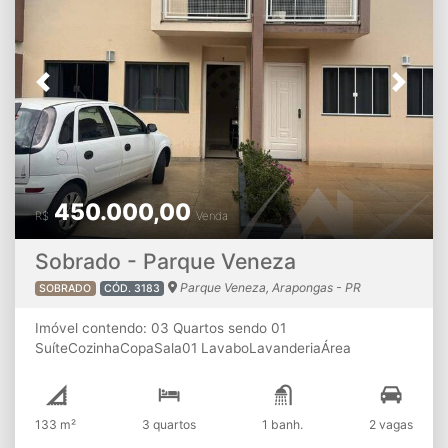
Previous
Next
450.000,00
R$
Venda
Sobrado - Parque Veneza
Parque Veneza, Arapongas - PR
SOBRADO
CÓD. 3183
Imóvel contendo: 03 Quartos sendo 01
SuíteCozinhaCopaSala01 LavaboLavanderiaÁrea
GourmetChurrasqueira02 Vagas de garagem ⚠ ATENÇÃO:
A disponibilidade e os valores dos imóveis estão sujeitos à
alterações sem aviso prévio.
133 m²
3 quartos
1 banh.
2 vagas