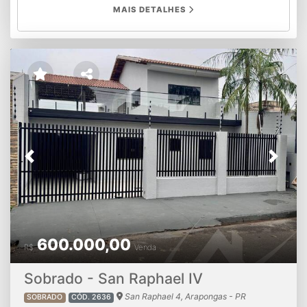
MAIS DETALHES
Previous
Next
600.000,00
R$
Venda
Sobrado - San Raphael IV
San Raphael 4, Arapongas - PR
SOBRADO
CÓD. 2636