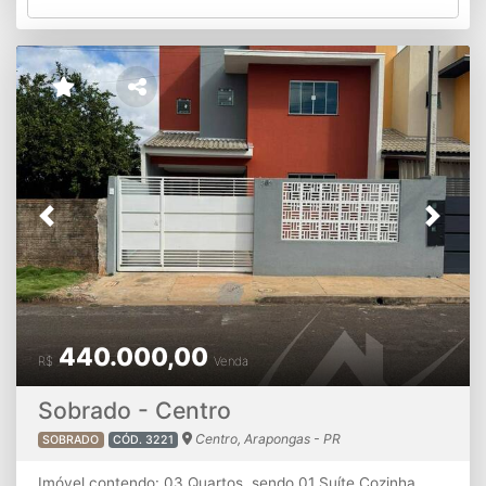
Previous
Next
440.000,00
R$
Venda
Sobrado - Centro
Centro, Arapongas - PR
SOBRADO
CÓD. 3221
Imóvel contendo: 03 Quartos, sendo 01 Suíte.Cozinha