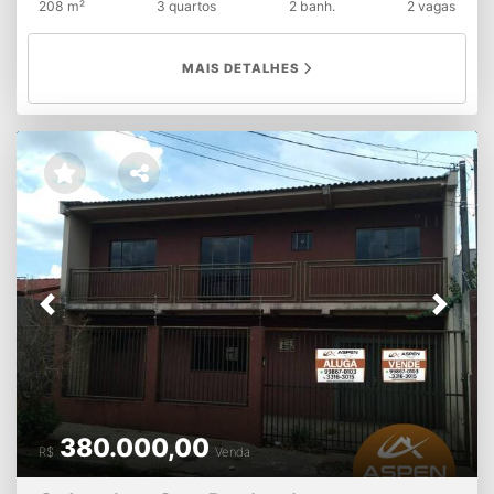
208 m²
3 quartos
2 banh.
2 vagas
MAIS DETALHES
Previous
Next
380.000,00
R$
Venda