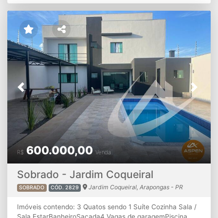
Previous
Next
600.000,00
R$
Venda
Sobrado - Jardim Coqueiral
Jardim Coqueiral, Arapongas - PR
SOBRADO
CÓD. 2829
Imóveis contendo: 3 Quatos sendo 1 Suíte Cozinha Sala /
Sala EstarBanheiroSacada4 Vagas de garagemPiscina