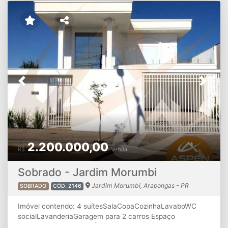
Previous
Next
2.200.000,00
R$
Venda
Sobrado - Jardim Morumbi
Jardim Morumbi, Arapongas - PR
SOBRADO
CÓD. 2146
Imóvel contendo: 4 suítesSalaCopaCozinhaLavaboWC
socialLavanderiaGaragem para 2 carros Espaço
gourmetPiscina ATENÇÃO:
A disponibilidade e os valores