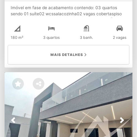
Imóvel em fase de acabamento contendo: 03 quartos
sendo 01 suíte02 wcssalacozinha02 vagas cobertaspiso
superior com área gourmet e lavanderia ⚠ ATENÇÃO: A
disponibilidade e os valores dos imóveis estão sujeitos à
alterações sem aviso prévio.
180 m²
3 quartos
3 banh.
2 vagas
MAIS DETALHES
Previous
Next