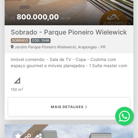
800.000,00
R$
Venda
Sobrado - Parque Pioneiro Wielewick
SOBRADO
CÓD. 1546
Jardim Parque Pioneiro Wielewicki, Arapongas - PR
Imóvel contendo: - Sala de TV - Copa - Cozinha com
espaço gourmet e móveis planejados - 1 Suíte master com
closet e móveis planejados - 2 Demi-suítes, sendo uma
delas com móveis planejados - Garagem para 2 carros -
Quartos com ar condicionado - Sistema de geração de
150 m²
energia foto voltaico ATENÇÃO: A disponibilidade e os
valores dos imóveis estão sujeitos a alteração sem aviso
prévio.
MAIS DETALHES