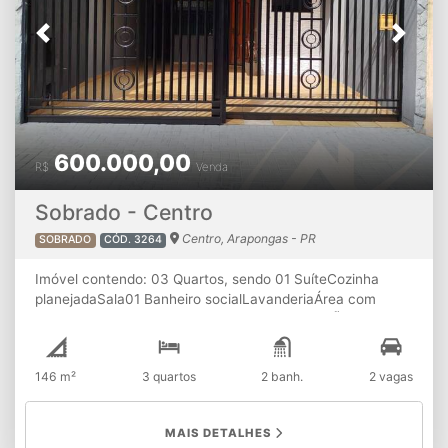
Previous
Next
600.000,00
R$
Venda
Sobrado - Centro
Centro, Arapongas - PR
SOBRADO
CÓD. 3264
Imóvel contendo: 03 Quartos, sendo 01 SuíteCozinha
planejadaSala01 Banheiro socialLavanderiaÁrea com
churrasqueira02 Vagas de garagem ⚠ ATENÇÃO: A
disponibilidade e os valores dos imóveis estão sujeitos à
alterações sem aviso prévio.
146 m²
3 quartos
2 banh.
2 vagas
MAIS DETALHES