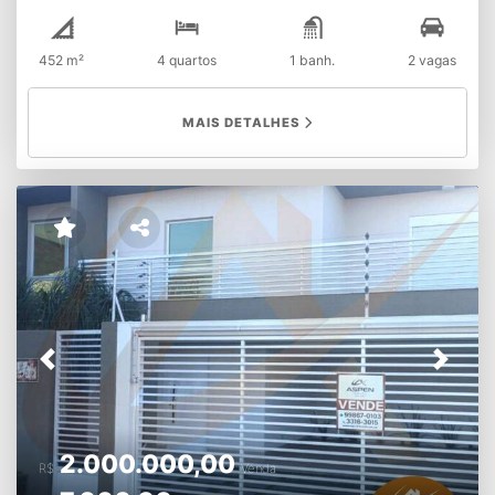
dos imóveis estão sujeitos à alterações sem aviso prévio.
452 m²
4 quartos
1 banh.
2 vagas
MAIS DETALHES
Previous
Next
2.000.000,00
R$
Venda